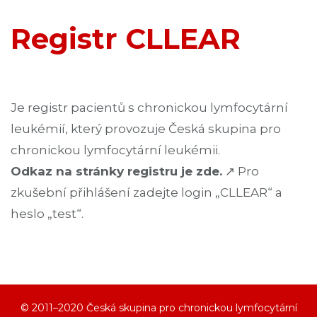
Registr CLLEAR
Je registr pacientů s chronickou lymfocytární
leukémií, který provozuje Česká skupina pro
chronickou lymfocytární leukémii.
Odkaz na stránky registru je zde
.
↗
Pro
zkušební přihlášení zadejte login „CLLEAR“ a
heslo „test“.
© 2011–2020 Česká skupina pro chronickou lymfocytární