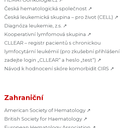
HEMATOonkologie.cz ↗
Česká hematologická společnost ↗
Česká leukemická skupina – pro život (CELL) ↗
Diagnóza leukemie, z.s. ↗
Kooperativní lymfomová skupina ↗
CLLEAR – registr pacientů s chronickou
lymfocytární leukémií (pro zkušební přihlášení
zadejte login „CLLEAR“ a heslo „test“) ↗
Návod k hodnocení skóre komorbidit CIRS
↗
Zahraniční
American Society of Hematology ↗
British Society for Haematology ↗
European Hematology Association ↗