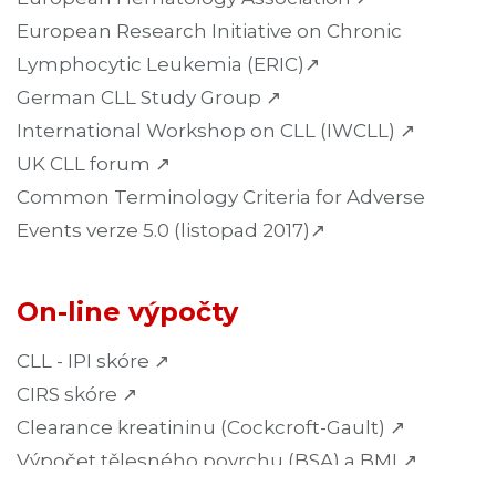
European Research Initiative on Chronic
Lymphocytic Leukemia (ERIC)↗
German CLL Study Group ↗
International Workshop on CLL (IWCLL) ↗
UK CLL forum ↗
Common Terminology Criteria for Adverse
Events verze 5.0 (listopad 2017)
↗
On-line výpočty
CLL - IPI skóre ↗
CIRS skóre ↗
Clearance kreatininu (Cockcroft-Gault) ↗
Výpočet tělesného povrchu (BSA) a BMI ↗
Výpočet korigovaného QT intervalu ↗