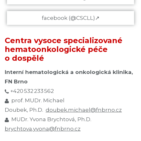
facebook (@CSCLL)↗
Centra vysoce specializované
hematoonkologické péče
o dospělé
Interní hematologická a onkologická klinika,
FN Brno
+420 532 233 562
prof. MUDr. Michael
Doubek, Ph.D.
doubek.michael@fnbrno.cz
MUDr. Yvona Brychtová, Ph.D.
brychtova.yvona@fnbrno.cz