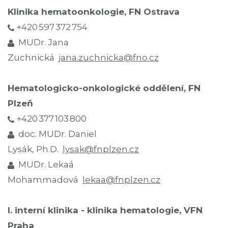
Klinika hematoonkologie, FN Ostrava
+420 597 372 754
MUDr. Jana
Zuchnická
jana.zuchnicka@fno.cz
Hematologicko-onkologické oddělení, FN
Plzeň
+420 377 103 800
doc. MUDr. Daniel
Lysák, Ph.D.
lysak@fnplzen.cz
MUDr. Lekaá
Mohammadová
lekaa@fnplzen.cz
I. interní klinika - klinika hematologie, VFN
Praha