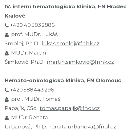
IV. interní hematologická klinika, FN Hradec
Králové
+420 49 583 2886
prof. MUDr. Lukáš
Smolej, Ph.D.
lukas.smolej@fnhk.cz
MUDr. Martin
Šimkovič, Ph.D.
martin.simkovic@fnhk.cz
Hemato-onkologická klinika, FN Olomouc
+420 588 443 296
prof. MUDr. Tomáš
Papajík, CSc.
tomas.papajik@fnol.cz
MUDr. Renata
Urbanová, Ph.D.
renata.urbanova@fnol.cz