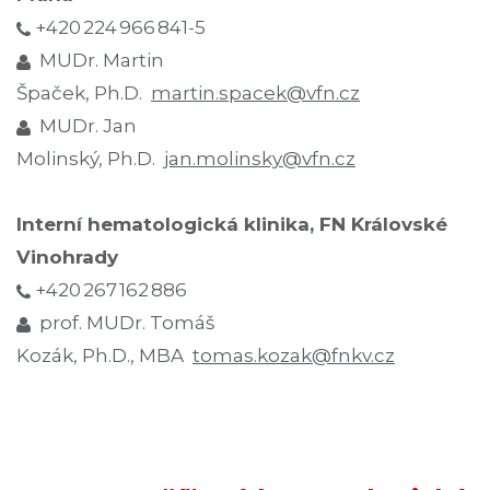
+420 224 966 841-5
MUDr. Martin
Špaček, Ph.D.
martin.spacek@vfn.cz
MUDr. Jan
Molinský, Ph.D.
jan.molinsky@vfn.cz
Interní hematologická klinika, FN Královské
Vinohrady
+420 267 162 886
prof. MUDr. Tomáš
Kozák, Ph.D., MBA
tomas.kozak@fnkv.cz